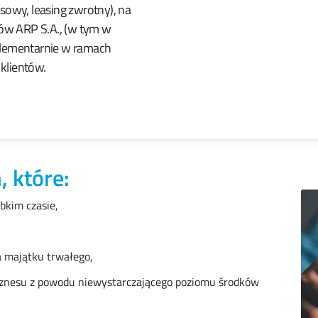
nsowy, leasing zwrotny), na
ów ARP S.A., (w tym w
plementarnie w ramach
klientów.
, które:
bkim czasie,
a majątku trwałego,
iznesu z powodu niewystarczającego poziomu środków