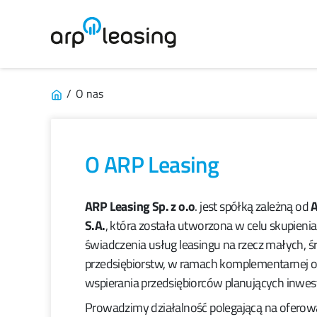
Panel zarządzania plikami cookies
/
O nas
O ARP Leasing
ARP Leasing Sp. z o.o
. jest spółką zależną od
A
S.A.
, która została utworzona w celu skupieni
świadczenia usług leasingu na rzecz małych, ś
przedsiębiorstw, w ramach komplementarnej o
wspierania przedsiębiorców planujących inwe
Prowadzimy działalność polegającą na ofero